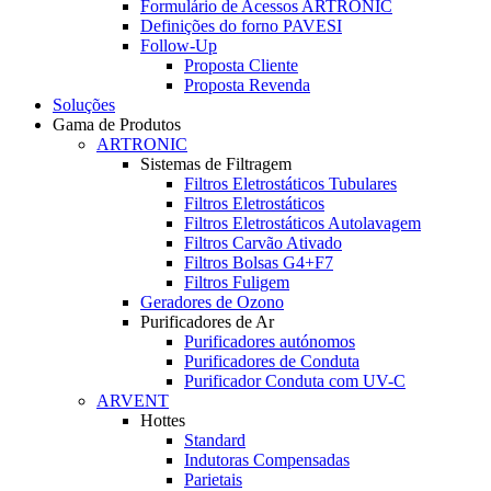
Formulário de Acessos ARTRONIC
Definições do forno PAVESI
Follow-Up
Proposta Cliente
Proposta Revenda
Soluções
Gama de Produtos
ARTRONIC
Sistemas de Filtragem
Filtros Eletrostáticos Tubulares
Filtros Eletrostáticos
Filtros Eletrostáticos Autolavagem
Filtros Carvão Ativado
Filtros Bolsas G4+F7
Filtros Fuligem
Geradores de Ozono
Purificadores de Ar
Purificadores autónomos
Purificadores de Conduta
Purificador Conduta com UV-C
ARVENT
Hottes
Standard
Indutoras Compensadas
Parietais