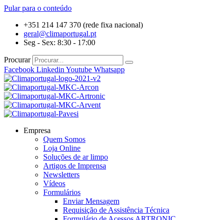
Pular para o conteúdo
+351 214 147 370 (rede fixa nacional)
geral@climaportugal.pt
Seg - Sex: 8:30 - 17:00
Procurar
Facebook
Linkedin
Youtube
Whatsapp
Empresa
Quem Somos
Loja Online
Soluções de ar limpo
Artigos de Imprensa
Newsletters
Vídeos
Formulários
Enviar Mensagem
Requisição de Assistência Técnica
Formulário de Acessos ARTRONIC