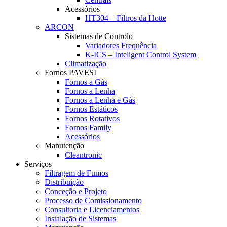
Acessórios
HT304 – Filtros da Hotte
ARCON
Sistemas de Controlo
Variadores Frequência
K-ICS – Inteligent Control System
Climatização
Fornos PAVESI
Fornos a Gás
Fornos a Lenha
Fornos a Lenha e Gás
Fornos Estáticos
Fornos Rotativos
Fornos Family
Acessórios
Manutenção
Cleantronic
Serviços
Filtragem de Fumos
Distribuição
Conceção e Projeto
Processo de Comissionamento
Consultoria e Licenciamentos
Instalação de Sistemas