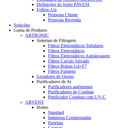
Definições do forno PAVESI
Follow-Up
Proposta Cliente
Proposta Revenda
Soluções
Gama de Produtos
ARTRONIC
Sistemas de Filtragem
Filtros Eletrostáticos Tubulares
Filtros Eletrostáticos
Filtros Eletrostáticos Autolavagem
Filtros Carvão Ativado
Filtros Bolsas G4+F7
Filtros Fuligem
Geradores de Ozono
Purificadores de Ar
Purificadores autónomos
Purificadores de Conduta
Purificador Conduta com UV-C
ARVENT
Hottes
Standard
Indutoras Compensadas
Parietais
Centrais