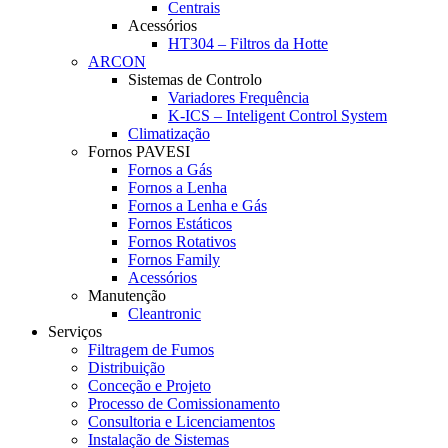
Centrais
Acessórios
HT304 – Filtros da Hotte
ARCON
Sistemas de Controlo
Variadores Frequência
K-ICS – Inteligent Control System
Climatização
Fornos PAVESI
Fornos a Gás
Fornos a Lenha
Fornos a Lenha e Gás
Fornos Estáticos
Fornos Rotativos
Fornos Family
Acessórios
Manutenção
Cleantronic
Serviços
Filtragem de Fumos
Distribuição
Conceção e Projeto
Processo de Comissionamento
Consultoria e Licenciamentos
Instalação de Sistemas