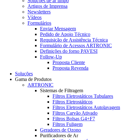
Soluções de ar limpo
Artigos de Imprensa
Newsletters
Vídeos
Formulários
Enviar Mensagem
Pedido de Apoio Técnico
Requisição de Assistência Técnica
Formulário de Acessos ARTRONIC
Definições do forno PAVESI
Follow-Up
Proposta Cliente
Proposta Revenda
Soluções
Gama de Produtos
ARTRONIC
Sistemas de Filtragem
Filtros Eletrostáticos Tubulares
Filtros Eletrostáticos
Filtros Eletrostáticos Autolavagem
Filtros Carvão Ativado
Filtros Bolsas G4+F7
Filtros Fuligem
Geradores de Ozono
Purificadores de Ar