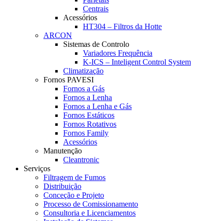
Centrais
Acessórios
HT304 – Filtros da Hotte
ARCON
Sistemas de Controlo
Variadores Frequência
K-ICS – Inteligent Control System
Climatização
Fornos PAVESI
Fornos a Gás
Fornos a Lenha
Fornos a Lenha e Gás
Fornos Estáticos
Fornos Rotativos
Fornos Family
Acessórios
Manutenção
Cleantronic
Serviços
Filtragem de Fumos
Distribuição
Conceção e Projeto
Processo de Comissionamento
Consultoria e Licenciamentos