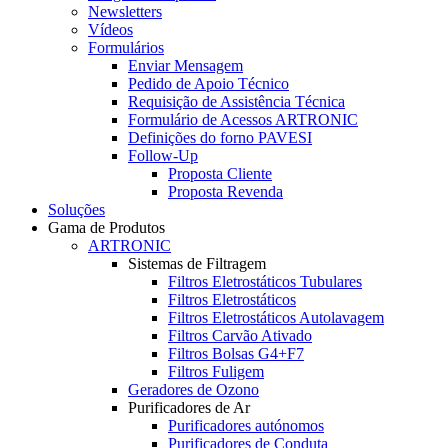
Newsletters
Vídeos
Formulários
Enviar Mensagem
Pedido de Apoio Técnico
Requisição de Assistência Técnica
Formulário de Acessos ARTRONIC
Definições do forno PAVESI
Follow-Up
Proposta Cliente
Proposta Revenda
Soluções
Gama de Produtos
ARTRONIC
Sistemas de Filtragem
Filtros Eletrostáticos Tubulares
Filtros Eletrostáticos
Filtros Eletrostáticos Autolavagem
Filtros Carvão Ativado
Filtros Bolsas G4+F7
Filtros Fuligem
Geradores de Ozono
Purificadores de Ar
Purificadores autónomos
Purificadores de Conduta