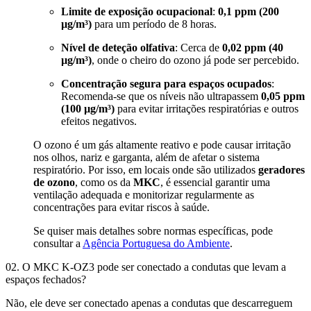
Limite de exposição ocupacional
:
0,1 ppm (200
µg/m³)
para um período de 8 horas.
Nível de deteção olfativa
: Cerca de
0,02 ppm (40
µg/m³)
, onde o cheiro do ozono já pode ser percebido.
Concentração segura para espaços ocupados
:
Recomenda-se que os níveis não ultrapassem
0,05 ppm
(100 µg/m³)
para evitar irritações respiratórias e outros
efeitos negativos.
O ozono é um gás altamente reativo e pode causar irritação
nos olhos, nariz e garganta, além de afetar o sistema
respiratório. Por isso, em locais onde são utilizados
geradores
de ozono
, como os da
MKC
, é essencial garantir uma
ventilação adequada e monitorizar regularmente as
concentrações para evitar riscos à saúde.
Se quiser mais detalhes sobre normas específicas, pode
consultar a
Agência Portuguesa do Ambiente
.
02. O MKC K-OZ3 pode ser conectado a condutas que levam a
espaços fechados?
Não, ele deve ser conectado apenas a condutas que descarreguem