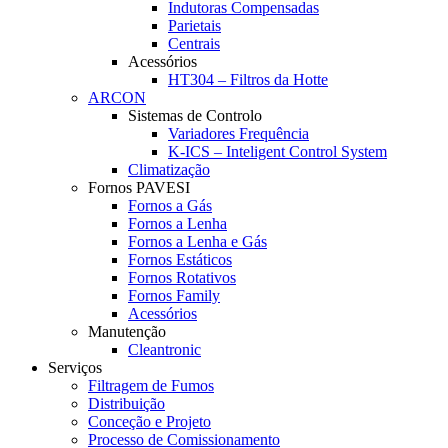
Indutoras Compensadas
Parietais
Centrais
Acessórios
HT304 – Filtros da Hotte
ARCON
Sistemas de Controlo
Variadores Frequência
K-ICS – Inteligent Control System
Climatização
Fornos PAVESI
Fornos a Gás
Fornos a Lenha
Fornos a Lenha e Gás
Fornos Estáticos
Fornos Rotativos
Fornos Family
Acessórios
Manutenção
Cleantronic
Serviços
Filtragem de Fumos
Distribuição
Conceção e Projeto
Processo de Comissionamento