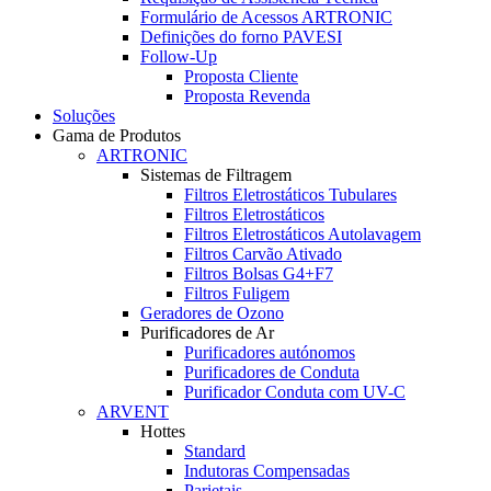
Formulário de Acessos ARTRONIC
Definições do forno PAVESI
Follow-Up
Proposta Cliente
Proposta Revenda
Soluções
Gama de Produtos
ARTRONIC
Sistemas de Filtragem
Filtros Eletrostáticos Tubulares
Filtros Eletrostáticos
Filtros Eletrostáticos Autolavagem
Filtros Carvão Ativado
Filtros Bolsas G4+F7
Filtros Fuligem
Geradores de Ozono
Purificadores de Ar
Purificadores autónomos
Purificadores de Conduta
Purificador Conduta com UV-C
ARVENT
Hottes
Standard
Indutoras Compensadas
Parietais