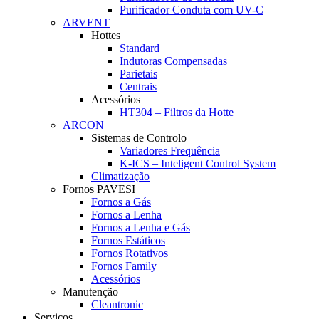
Purificador Conduta com UV-C
ARVENT
Hottes
Standard
Indutoras Compensadas
Parietais
Centrais
Acessórios
HT304 – Filtros da Hotte
ARCON
Sistemas de Controlo
Variadores Frequência
K-ICS – Inteligent Control System
Climatização
Fornos PAVESI
Fornos a Gás
Fornos a Lenha
Fornos a Lenha e Gás
Fornos Estáticos
Fornos Rotativos
Fornos Family
Acessórios
Manutenção
Cleantronic
Serviços