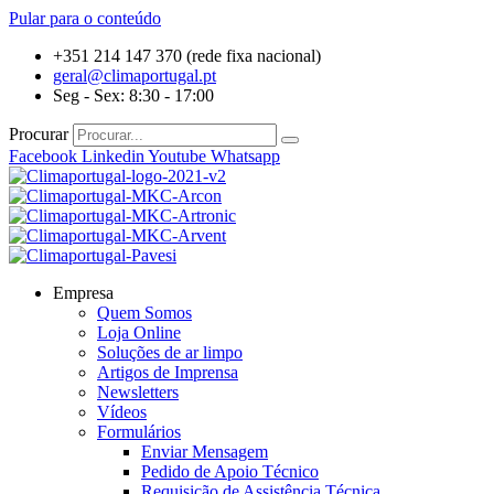
Pular para o conteúdo
+351 214 147 370 (rede fixa nacional)
geral@climaportugal.pt
Seg - Sex: 8:30 - 17:00
Procurar
Facebook
Linkedin
Youtube
Whatsapp
Empresa
Quem Somos
Loja Online
Soluções de ar limpo
Artigos de Imprensa
Newsletters
Vídeos
Formulários
Enviar Mensagem
Pedido de Apoio Técnico
Requisição de Assistência Técnica