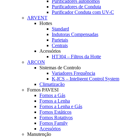
Purificadores autónomos
Purificadores de Conduta
Purificador Conduta com UV-C
ARVENT
Hottes
Standard
Indutoras Compensadas
Parietais
Centrais
Acessórios
HT304 – Filtros da Hotte
ARCON
Sistemas de Controlo
Variadores Frequência
K-ICS – Inteligent Control System
Climatização
Fornos PAVESI
Fornos a Gás
Fornos a Lenha
Fornos a Lenha e Gás
Fornos Estáticos
Fornos Rotativos
Fornos Family
Acessórios
Manutenção