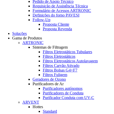
Pedido de Apoio Técnico
Requisição de Assistência Técnica
Formulário de Acessos ARTRONIC
Definições do forno PAVESI
Follow-Up
Proposta Cliente
Proposta Revenda
Soluções
Gama de Produtos
ARTRONIC
Sistemas de Filtragem
Filtros Eletrostáticos Tubulares
Filtros Eletrostáticos
Filtros Eletrostáticos Autolavagem
Filtros Carvão Ativado
Filtros Bolsas G4+F7
Filtros Fuligem
Geradores de Ozono
Purificadores de Ar
Purificadores autónomos
Purificadores de Conduta
Purificador Conduta com UV-C
ARVENT
Hottes
Standard