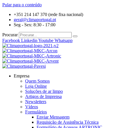
Pular para o conteúdo
+351 214 147 370 (rede fixa nacional)
geral@climaportugal.pt
Seg - Sex: 8:30 - 17:00
Procurar
Facebook
Linkedin
Youtube
Whatsapp
Empresa
Quem Somos
Loja Online
Soluções de ar limpo
Artigos de Imprensa
Newsletters
Vídeos
Formulários
Enviar Mensagem
Requisição de Assistência Técnica
Formulário de Acessos ARTRONIC