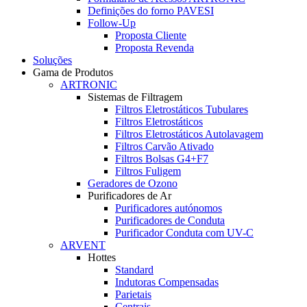
Definições do forno PAVESI
Follow-Up
Proposta Cliente
Proposta Revenda
Soluções
Gama de Produtos
ARTRONIC
Sistemas de Filtragem
Filtros Eletrostáticos Tubulares
Filtros Eletrostáticos
Filtros Eletrostáticos Autolavagem
Filtros Carvão Ativado
Filtros Bolsas G4+F7
Filtros Fuligem
Geradores de Ozono
Purificadores de Ar
Purificadores autónomos
Purificadores de Conduta
Purificador Conduta com UV-C
ARVENT
Hottes
Standard
Indutoras Compensadas
Parietais
Centrais