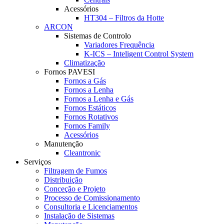
Acessórios
HT304 – Filtros da Hotte
ARCON
Sistemas de Controlo
Variadores Frequência
K-ICS – Inteligent Control System
Climatização
Fornos PAVESI
Fornos a Gás
Fornos a Lenha
Fornos a Lenha e Gás
Fornos Estáticos
Fornos Rotativos
Fornos Family
Acessórios
Manutenção
Cleantronic
Serviços
Filtragem de Fumos
Distribuição
Conceção e Projeto
Processo de Comissionamento
Consultoria e Licenciamentos
Instalação de Sistemas