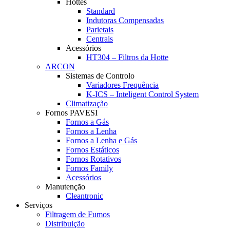
Hottes
Standard
Indutoras Compensadas
Parietais
Centrais
Acessórios
HT304 – Filtros da Hotte
ARCON
Sistemas de Controlo
Variadores Frequência
K-ICS – Inteligent Control System
Climatização
Fornos PAVESI
Fornos a Gás
Fornos a Lenha
Fornos a Lenha e Gás
Fornos Estáticos
Fornos Rotativos
Fornos Family
Acessórios
Manutenção
Cleantronic
Serviços
Filtragem de Fumos
Distribuição