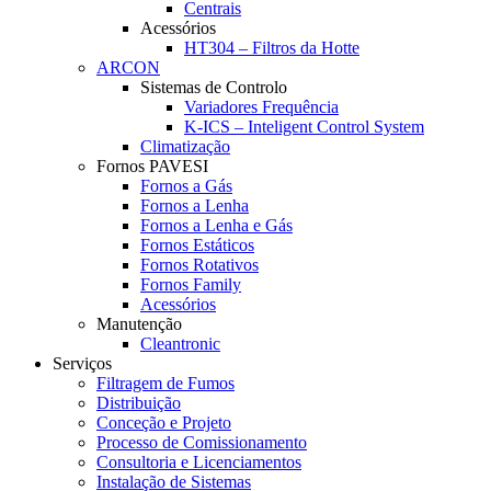
Centrais
Acessórios
HT304 – Filtros da Hotte
ARCON
Sistemas de Controlo
Variadores Frequência
K-ICS – Inteligent Control System
Climatização
Fornos PAVESI
Fornos a Gás
Fornos a Lenha
Fornos a Lenha e Gás
Fornos Estáticos
Fornos Rotativos
Fornos Family
Acessórios
Manutenção
Cleantronic
Serviços
Filtragem de Fumos
Distribuição
Conceção e Projeto
Processo de Comissionamento
Consultoria e Licenciamentos
Instalação de Sistemas