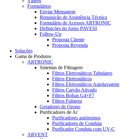
Vídeos
Formulários
Enviar Mensagem
Requisição de Assistência Técnica
Formulário de Acessos ARTRONIC
Definições do forno PAVESI
Follow-Up
Proposta Cliente
Proposta Revenda
Soluções
Gama de Produtos
ARTRONIC
Sistemas de Filtragem
Filtros Eletrostáticos Tubulares
Filtros Eletrostáticos
Filtros Eletrostáticos Autolavagem
Filtros Carvão Ativado
Filtros Bolsas G4+F7
Filtros Fuligem
Geradores de Ozono
Purificadores de Ar
Purificadores autónomos
Purificadores de Conduta
Purificador Conduta com UV-C
ARVENT