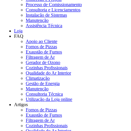
Processo de Comissionamento
Consultoria e Licenciamentos
Instalação de Sistemas
Manutenção
Assistência Técnica
Loja
FAQ
Apoio ao Cliente
Fornos de Pizzas
Exaustão de Fumos
Filtragem de Ar
Gerador de Ozono
Cozinhas Profissionais
Qualidade do Ar Interior
Climatização
Gestão de Energia
Manutenção
Consultoria Técnica
Utilização da Loja online
Artigos
Fornos de Pizzas
Exaustão de Fumos
Filtragem de Ar
Cozinhas Profissionais
Qualidade do Ar Interior