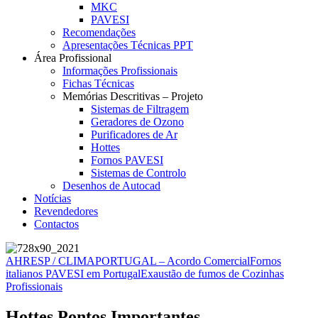
MKC
PAVESI
Recomendações
Apresentações Técnicas PPT
Área Profissional
Informações Profissionais
Fichas Técnicas
Memórias Descritivas – Projeto
Sistemas de Filtragem
Geradores de Ozono
Purificadores de Ar
Hottes
Fornos PAVESI
Sistemas de Controlo
Desenhos de Autocad
Notícias
Revendedores
Contactos
AHRESP / CLIMAPORTUGAL – Acordo Comercial
Fornos
italianos PAVESI em Portugal
Exaustão de fumos de Cozinhas
Profissionais
Hottes Pontos Importantes