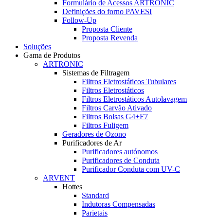
Formulário de Acessos ARTRONIC
Definições do forno PAVESI
Follow-Up
Proposta Cliente
Proposta Revenda
Soluções
Gama de Produtos
ARTRONIC
Sistemas de Filtragem
Filtros Eletrostáticos Tubulares
Filtros Eletrostáticos
Filtros Eletrostáticos Autolavagem
Filtros Carvão Ativado
Filtros Bolsas G4+F7
Filtros Fuligem
Geradores de Ozono
Purificadores de Ar
Purificadores autónomos
Purificadores de Conduta
Purificador Conduta com UV-C
ARVENT
Hottes
Standard
Indutoras Compensadas
Parietais