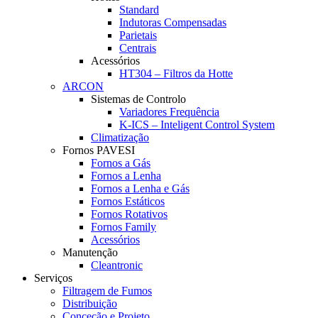
Standard
Indutoras Compensadas
Parietais
Centrais
Acessórios
HT304 – Filtros da Hotte
ARCON
Sistemas de Controlo
Variadores Frequência
K-ICS – Inteligent Control System
Climatização
Fornos PAVESI
Fornos a Gás
Fornos a Lenha
Fornos a Lenha e Gás
Fornos Estáticos
Fornos Rotativos
Fornos Family
Acessórios
Manutenção
Cleantronic
Serviços
Filtragem de Fumos
Distribuição
Conceção e Projeto