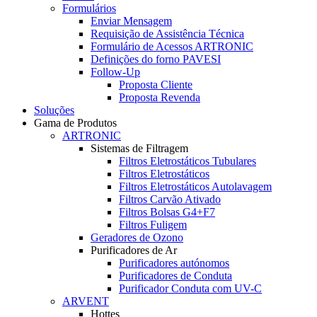
Formulários
Enviar Mensagem
Requisição de Assistência Técnica
Formulário de Acessos ARTRONIC
Definições do forno PAVESI
Follow-Up
Proposta Cliente
Proposta Revenda
Soluções
Gama de Produtos
ARTRONIC
Sistemas de Filtragem
Filtros Eletrostáticos Tubulares
Filtros Eletrostáticos
Filtros Eletrostáticos Autolavagem
Filtros Carvão Ativado
Filtros Bolsas G4+F7
Filtros Fuligem
Geradores de Ozono
Purificadores de Ar
Purificadores autónomos
Purificadores de Conduta
Purificador Conduta com UV-C
ARVENT
Hottes