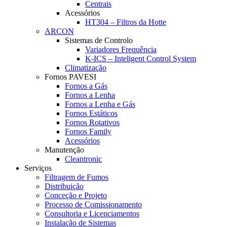
Centrais
Acessórios
HT304 – Filtros da Hotte
ARCON
Sistemas de Controlo
Variadores Frequência
K-ICS – Inteligent Control System
Climatização
Fornos PAVESI
Fornos a Gás
Fornos a Lenha
Fornos a Lenha e Gás
Fornos Estáticos
Fornos Rotativos
Fornos Family
Acessórios
Manutenção
Cleantronic
Serviços
Filtragem de Fumos
Distribuição
Conceção e Projeto
Processo de Comissionamento
Consultoria e Licenciamentos
Instalação de Sistemas