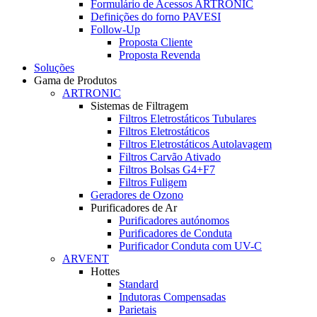
Formulário de Acessos ARTRONIC
Definições do forno PAVESI
Follow-Up
Proposta Cliente
Proposta Revenda
Soluções
Gama de Produtos
ARTRONIC
Sistemas de Filtragem
Filtros Eletrostáticos Tubulares
Filtros Eletrostáticos
Filtros Eletrostáticos Autolavagem
Filtros Carvão Ativado
Filtros Bolsas G4+F7
Filtros Fuligem
Geradores de Ozono
Purificadores de Ar
Purificadores autónomos
Purificadores de Conduta
Purificador Conduta com UV-C
ARVENT
Hottes
Standard
Indutoras Compensadas
Parietais