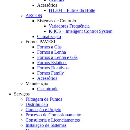
Acessórios
HT304 – Filtros da Hotte
ARCON
Sistemas de Controlo
Variadores Frequência
K-ICS – Inteligent Control System
Climatização
Fornos PAVESI
Fornos a Gás
Fornos a Lenha
Fornos a Lenha e Gás
Fornos Estáticos
Fornos Rotativos
Fornos Family
Acessórios
Manutenção
Cleantronic
Serviços
Filtragem de Fumos
Distribuição
Conceção e Projeto
Processo de Comissionamento
Consultoria e Licenciamentos
Instalação de Sistemas