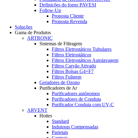
Definições do forno PAVESI
Follow-Up
Proposta Cliente
Proposta Revenda
Soluções
Gama de Produtos
ARTRONIC
Sistemas de Filtragem
Filtros Eletrostáticos Tubulares
Filtros Eletrostáticos
Filtros Eletrostáticos Autolavagem
Filtros Carvão Ativado
Filtros Bolsas G4+F7
Filtros Fuligem
Geradores de Ozono
Purificadores de Ar
Purificadores autónomos
Purificadores de Conduta
Purificador Conduta com UV-C
ARVENT
Hottes
Standard
Indutoras Compensadas
Parietais
Centrais