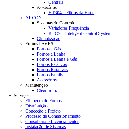
Centrais
Acessórios
HT304 – Filtros da Hotte
ARCON
Sistemas de Controlo
Variadores Frequência
K-ICS – Inteligent Control System
Climatização
Fornos PAVESI
Fornos a Gás
Fornos a Lenha
Fornos a Lenha e Gás
Fornos Estáticos
Fornos Rotativos
Fornos Family
Acessórios
Manutenção
Cleantronic
Serviços
Filtragem de Fumos
Distribuição
Conceção e Projeto
Processo de Comissionamento
Consultoria e Licenciamentos
Instalação de Sistemas