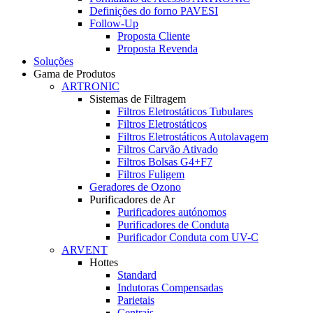
Definições do forno PAVESI
Follow-Up
Proposta Cliente
Proposta Revenda
Soluções
Gama de Produtos
ARTRONIC
Sistemas de Filtragem
Filtros Eletrostáticos Tubulares
Filtros Eletrostáticos
Filtros Eletrostáticos Autolavagem
Filtros Carvão Ativado
Filtros Bolsas G4+F7
Filtros Fuligem
Geradores de Ozono
Purificadores de Ar
Purificadores autónomos
Purificadores de Conduta
Purificador Conduta com UV-C
ARVENT
Hottes
Standard
Indutoras Compensadas
Parietais
Centrais