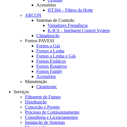
Acessórios
HT304 – Filtros da Hotte
ARCON
Sistemas de Controlo
Variadores Frequência
K-ICS – Inteligent Control System
Climatização
Fornos PAVESI
Fornos a Gás
Fornos a Lenha
Fornos a Lenha e Gás
Fornos Estáticos
Fornos Rotativos
Fornos Family
Acessórios
Manutenção
Cleantronic
Serviços
Filtragem de Fumos
Distribuição
Conceção e Projeto
Processo de Comissionamento
Consultoria e Licenciamentos
Instalação de Sistemas