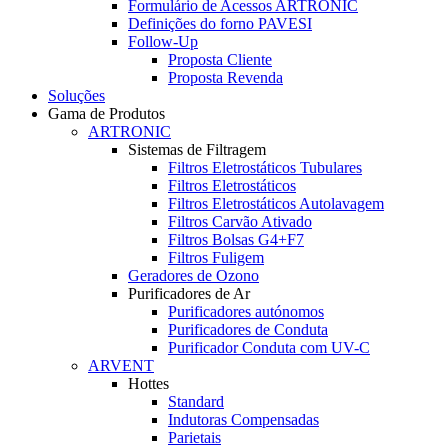
Formulário de Acessos ARTRONIC
Definições do forno PAVESI
Follow-Up
Proposta Cliente
Proposta Revenda
Soluções
Gama de Produtos
ARTRONIC
Sistemas de Filtragem
Filtros Eletrostáticos Tubulares
Filtros Eletrostáticos
Filtros Eletrostáticos Autolavagem
Filtros Carvão Ativado
Filtros Bolsas G4+F7
Filtros Fuligem
Geradores de Ozono
Purificadores de Ar
Purificadores autónomos
Purificadores de Conduta
Purificador Conduta com UV-C
ARVENT
Hottes
Standard
Indutoras Compensadas
Parietais