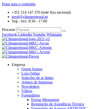
Pular para o conteúdo
+351 214 147 370 (rede fixa nacional)
geral@climaportugal.pt
Seg - Sex: 8:30 - 17:00
Procurar
Facebook
Linkedin
Youtube
Whatsapp
Empresa
Quem Somos
Loja Online
Soluções de ar limpo
Artigos de Imprensa
Newsletters
Vídeos
Formulários
Enviar Mensagem
Requisição de Assistência Técnica
Formulário de Acessos ARTRONIC